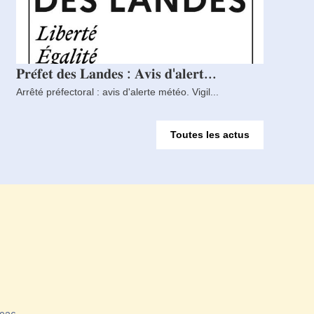
𝐏𝐫𝐞́𝐟𝐞𝐭 𝐝𝐞𝐬 𝐋𝐚𝐧𝐝𝐞𝐬 : 𝐀𝐯𝐢𝐬 𝐝'𝐚𝐥𝐞𝐫𝐭...
Arrêté préfectoral : avis d'alerte météo. Vigil...
Toutes les actus