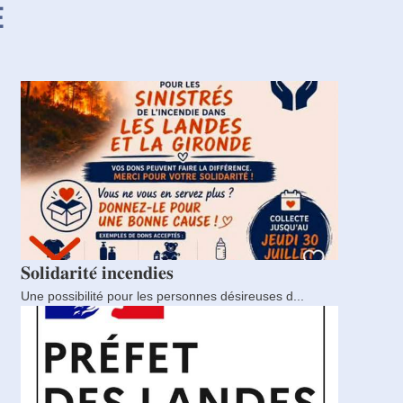
E
𝐒𝐨𝐥𝐢𝐝𝐚𝐫𝐢𝐭𝐞́ 𝐢𝐧𝐜𝐞𝐧𝐝𝐢𝐞𝐬
Une possibilité pour les personnes désireuses d...